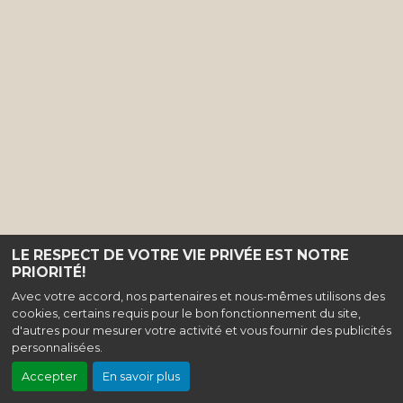
LE RESPECT DE VOTRE VIE PRIVÉE EST NOTRE
PRIORITÉ!
Avec votre accord, nos partenaires et nous-mêmes utilisons des
cookies, certains requis pour le bon fonctionnement du site,
d'autres pour mesurer votre activité et vous fournir des publicités
personnalisées.
Accepter
En savoir plus