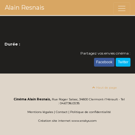
Alain Resnais
Durée :
Partagez vos envies cinéma :
Facebook
Twitter
Haut de page
Cinéma Alain Resnais,
Rue Roger Salasc, 34800 Clermont-l'Hérault - Tel
: 04.67.96.03.95
Mentions légales
|
Contact
|
Politique de confidentialité
Création site internet www.erakys.com