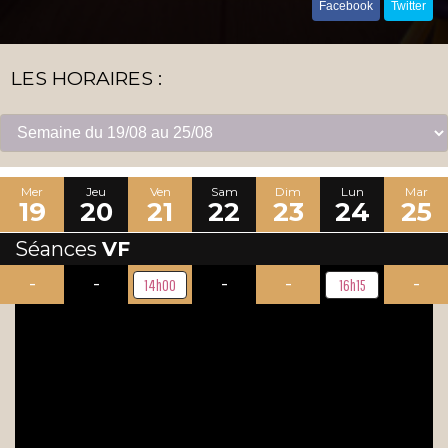
Facebook
Twitter
LES HORAIRES :
Mer
Jeu
Ven
Sam
Dim
Lun
Mar
19
20
21
22
23
24
25
Séances
VF
-
-
-
-
-
14h00
16h15