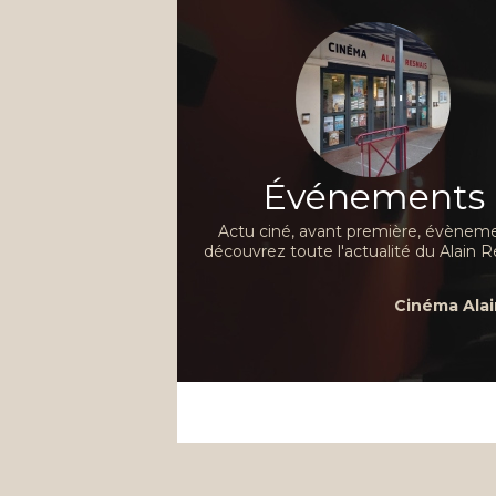
Événements
Actu ciné, avant première, évèneme
découvrez toute l'actualité du Alain R
Cinéma Alai