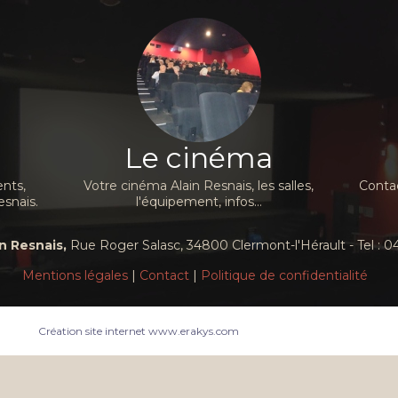
Le cinéma
nts,
Votre cinéma Alain Resnais, les salles,
Contac
esnais.
l'équipement, infos...
n Resnais,
Rue Roger Salasc, 34800 Clermont-l'Hérault - Tel : 04
Mentions légales
|
Contact
|
Politique de confidentialité
Création site internet www.erakys.com