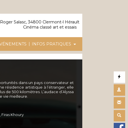
Roger Salasc, 34800 Clermont-l Hérault
Cinéma classé art et essais
|
VÉNEMENTS
INFOS PRATIQUES
portunités dans un pays conservateur et
 résidence artistique à l’étranger, elle
plus de 500 kilomètres. L’audace d’Alyssa
e vie meilleure.
Firas Khoury