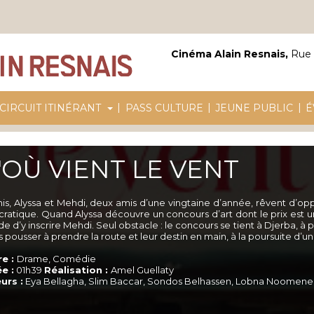
Cinéma Alain Resnais,
Rue 
|
|
|
CIRCUIT ITINÉRANT
PASS CULTURE
JEUNE PUBLIC
É
'OÙ VIENT LE VENT
nis, Alyssa et Mehdi, deux amis d’une vingtaine d’année, rêvent d’op
cratique. Quand Alyssa découvre un concours d’art dont le prix est une
e d’y inscrire Mehdi. Seul obstacle : le concours se tient à Djerba, à 
s pousser à prendre la route et leur destin en main, à la poursuite d’un
e :
Drame, Comédie
e :
01h39
Réalisation :
Amel Guellaty
urs :
Eya Bellagha, Slim Baccar, Sondos Belhassen, Lobna Noomene, 