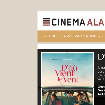
|
|
ACCUEIL
PROGRAMMATION
D
À Tu
auto
décid
va le
Genr
Duré
Acte