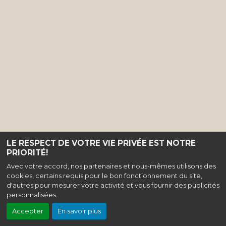
LE RESPECT DE VOTRE VIE PRIVÉE EST NOTRE
PRIORITÉ!
Avec votre accord, nos partenaires et nous-mêmes utilisons des
cookies, certains requis pour le bon fonctionnement du site,
d'autres pour mesurer votre activité et vous fournir des publicités
personnalisées.
Accepter
En savoir plus