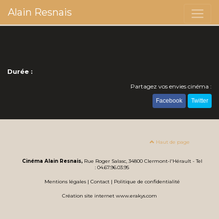
Alain Resnais
Durée :
Partagez vos envies cinéma :
Facebook
Twitter
Haut de page
Cinéma Alain Resnais,
Rue Roger Salasc, 34800 Clermont-l'Hérault - Tel
: 04.67.96.03.95
Mentions légales
|
Contact
|
Politique de confidentialité
Création site internet www.erakys.com