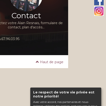
Contact
tez votre Alain Resnais, formulaire de
contact, plan d'accès...
.67.96.03.95
Haut de page
Le respect de votre vie privée est
notre priorité!
Avec votre accord, nos partenaires et nous-
mêmes utilisons des cookies, certains requis pour