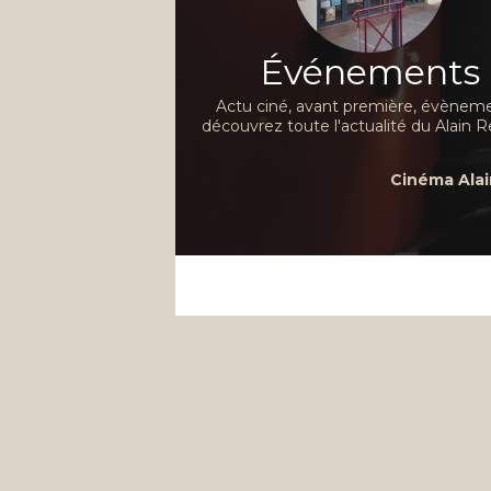
Événements
Actu ciné, avant première, évèneme
découvrez toute l'actualité du Alain R
Cinéma Alai