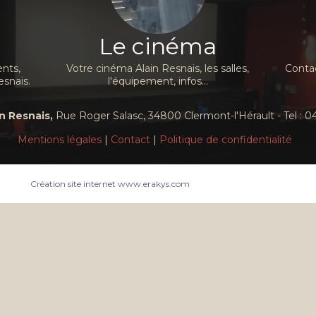
Le cinéma
nts,
Votre cinéma Alain Resnais, les salles,
Contac
esnais.
l'équipement, infos...
n Resnais,
Rue Roger Salasc, 34800 Clermont-l'Hérault - Tel : 04
Mentions légales
|
Contact
|
Politique de confidentialité
Création site internet www.erakys.com