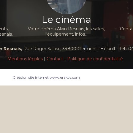
Le cinéma
nts,
Votre cinéma Alain Resnais, les salles,
Contac
esnais.
l'équipement, infos...
n Resnais,
Rue Roger Salasc, 34800 Clermont-l'Hérault - Tel : 04
Mentions légales
|
Contact
|
Politique de confidentialité
Création site internet www.erakys.com