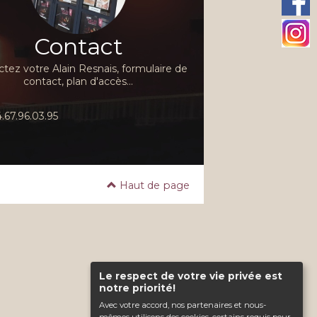
Contact
tez votre Alain Resnais, formulaire de
contact, plan d'accès...
.67.96.03.95
Haut de page
Le respect de votre vie privée est
notre priorité!
Avec votre accord, nos partenaires et nous-
mêmes utilisons des cookies, certains requis pour