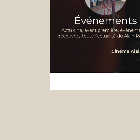
Événements
Actu ciné, avant première, évèneme
découvrez toute l'actualité du Alain R
Cinéma Alai