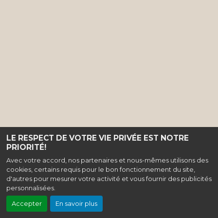
LE RESPECT DE VOTRE VIE PRIVÉE EST NOTRE
PRIORITÉ!
Avec votre accord, nos partenaires et nous-mêmes utilisons des
cookies, certains requis pour le bon fonctionnement du site,
d'autres pour mesurer votre activité et vous fournir des publicités
personnalisées.
Accepter
En savoir plus