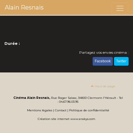
Alain Resnais
Durée :
Partagez vos envies cinéma :
Facebook
Twitter
Haut de page
Cinéma Alain Resnais,
Rue Roger Salasc, 34800 Clermont-l'Hérault - Tel
: 04.67.96.03.95
Mentions légales
|
Contact
|
Politique de confidentialité
Création site internet www.erakys.com