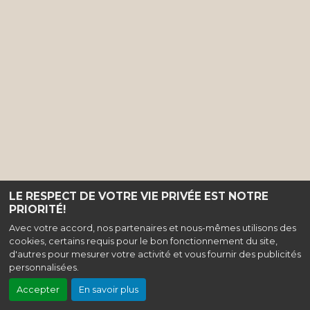
LE RESPECT DE VOTRE VIE PRIVÉE EST NOTRE
PRIORITÉ!
Avec votre accord, nos partenaires et nous-mêmes utilisons des
cookies, certains requis pour le bon fonctionnement du site,
d'autres pour mesurer votre activité et vous fournir des publicités
personnalisées.
Accepter
En savoir plus