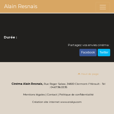
Alain Resnais
Durée :
Partagez vos envies cinéma :
Facebook
Twitter
Haut de page
Cinéma Alain Resnais,
Rue Roger Salasc, 34800 Clermont-l'Hérault - Tel
: 04.67.96.03.95
Mentions légales
|
Contact
|
Politique de confidentialité
Création site internet www.erakys.com