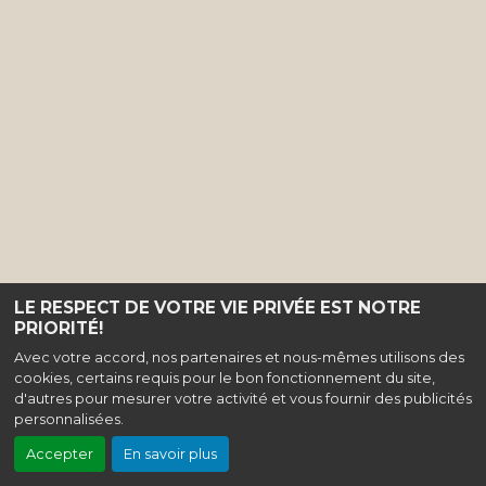
LE RESPECT DE VOTRE VIE PRIVÉE EST NOTRE
PRIORITÉ!
Avec votre accord, nos partenaires et nous-mêmes utilisons des
cookies, certains requis pour le bon fonctionnement du site,
d'autres pour mesurer votre activité et vous fournir des publicités
personnalisées.
Accepter
En savoir plus