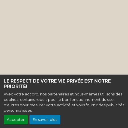
LE RESPECT DE VOTRE VIE PRIVÉE EST NOTRE
PRIORITÉ!
Avec votre accord, nos partenaires et nous-mêmes utilisons des
cookies, certains requis pour le bon fonctionnement du site,
d'autres pour mesurer votre activité et vous fournir des publicités
personnalisées.
Accepter
En savoir plus