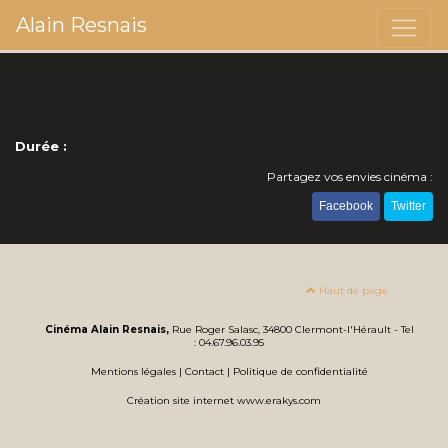
Alain Resnais
Durée :
Partagez vos envies cinéma :
Facebook
Twitter
Haut de page
Cinéma Alain Resnais,
Rue Roger Salasc, 34800 Clermont-l'Hérault - Tel
: 04.67.96.03.95
Mentions légales
|
Contact
|
Politique de confidentialité
Création site internet www.erakys.com