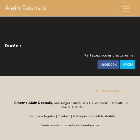
Alain Resnais
Durée :
Partagez vos envies cinéma :
Facebook
Twitter
Haut de page
Cinéma Alain Resnais,
Rue Roger Salasc, 34800 Clermont-l'Hérault - Tel
: 04.67.96.03.95
Mentions légales
|
Contact
|
Politique de confidentialité
Création site internet www.erakys.com